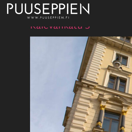
Kategoria:
Puuikk
Kalevankatu 3