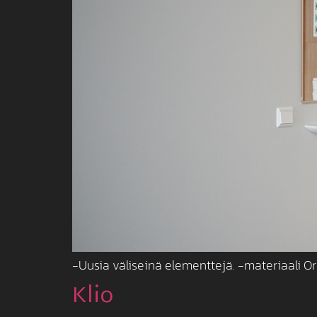
-Uusia väliseinä elementtejä. -materiaali O
Klio