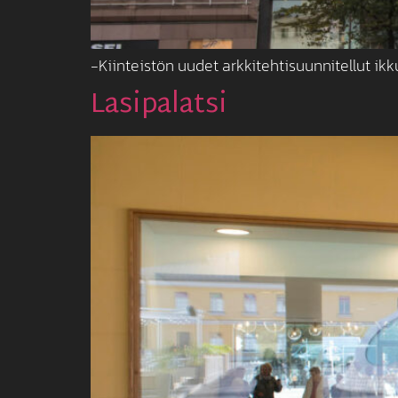
-Kiinteistön uudet arkkitehtisuunnitellut ikk
Lasipalatsi