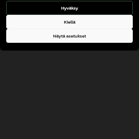
Hyväksy
Kiellä
Näytä asetukset
Luovutan tietojani Hyvinkään Puuseppien Oy:lle.
Olen lukenut ja hyväksyn Hyvinkään Puuseppien
Oy:n
tietosuojakäytännön