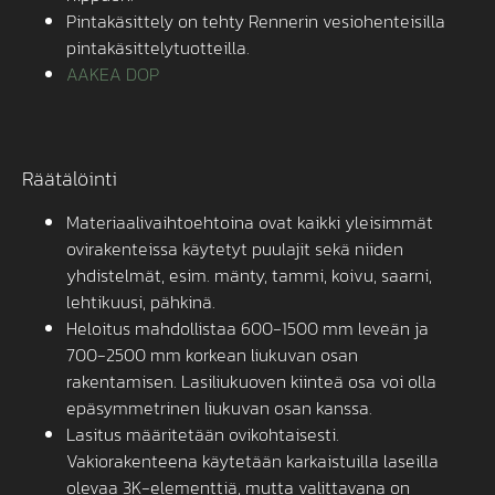
Pintakäsittely on tehty Rennerin vesiohenteisilla
pintakäsittelytuotteilla.
AAKEA DOP
Räätälöinti
Materiaalivaihtoehtoina ovat kaikki yleisimmät
ovirakenteissa käytetyt puulajit sekä niiden
yhdistelmät, esim. mänty, tammi, koivu, saarni,
lehtikuusi, pähkinä.
Heloitus mahdollistaa 600-1500 mm leveän ja
700-2500 mm korkean liukuvan osan
rakentamisen. Lasiliukuoven kiinteä osa voi olla
epäsymmetrinen liukuvan osan kanssa.
Lasitus määritetään ovikohtaisesti.
Vakiorakenteena käytetään karkaistuilla laseilla
olevaa 3K-elementtiä, mutta valittavana on