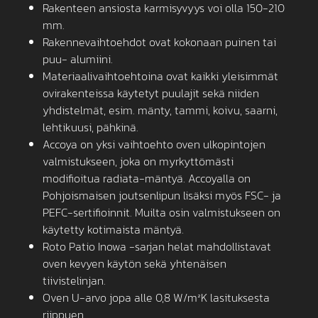
Rakenteen ansiosta karmisyvyys voi olla 150-210
mm.
Rakennevaihtoehdot ovat kokonaan puinen tai
puu- alumiini.
Materiaalivaihtoehtoina ovat kaikki yleisimmät
ovirakenteissa käytetyt puulajit sekä niiden
yhdistelmät, esim. mänty, tammi, koivu, saarni,
lehtikuusi, pähkinä.
Accoya on yksi vaihtoehto oven ulkopintojen
valmistukseen, joka on myrkyttömästi
modifioitua radiata-mäntyä. Accoyalla on
Pohjoismaisen joutsenlipun lisäksi myös FSC- ja
PEFC-sertifioinnit. Muilta osin valmistukseen on
käytetty kotimaista mäntyä.
Roto Patio Inowa -sarjan helat mahdollistavat
oven kevyen käytön sekä yhtenäisen
tiivistelinjan.
Oven U-arvo jopa alle 0,8 W/m²K lasituksesta
riippuen.